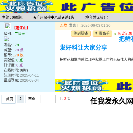
主题 : 060期:=====★广州赌神◆八卦★杀1头=====(今年暂无错！)=====
沙发
发表于: 2026-06-03 01:20
【定江山】
签到赚钱
打赏高手
u
历史记录
级别：
二级高手
把鲜
发帖:
179
发好料让大家分享
威望:
179 点
铜币:
179 枚
把鲜花和掌声献给那些默默工作的无私伟大的
贡献值:
0 点
好评度:
0 点
在线时间: 0(时)
注册时间:
2025-04-11
最后登录:
2026-08-04
2
末页
共
3
页
首页
任我发永久网