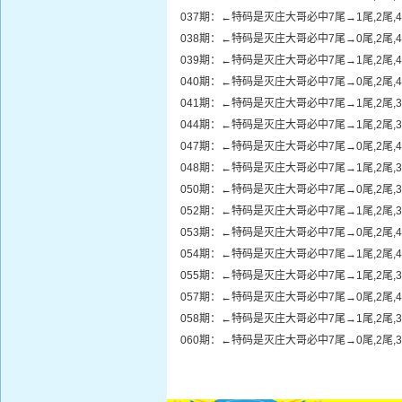
037期：←特码是灭庄大哥必中7尾→1尾,2尾,4尾 
038期：←特码是灭庄大哥必中7尾→0尾,2尾,4尾 
039期：←特码是灭庄大哥必中7尾→1尾,2尾,4尾 
040期：←特码是灭庄大哥必中7尾→0尾,2尾,4尾 
041期：←特码是灭庄大哥必中7尾→1尾,2尾,3尾 
044期：←特码是灭庄大哥必中7尾→1尾,2尾,3尾 
047期：←特码是灭庄大哥必中7尾→0尾,2尾,4尾 
048期：←特码是灭庄大哥必中7尾→1尾,2尾,3尾 
050期：←特码是灭庄大哥必中7尾→0尾,2尾,3尾 
052期：←特码是灭庄大哥必中7尾→1尾,2尾,3尾 
053期：←特码是灭庄大哥必中7尾→0尾,2尾,4尾 
054期：←特码是灭庄大哥必中7尾→1尾,2尾,4尾 
055期：←特码是灭庄大哥必中7尾→1尾,2尾,3尾 
057期：←特码是灭庄大哥必中7尾→0尾,2尾,4尾 
058期：←特码是灭庄大哥必中7尾→1尾,2尾,3尾 
060期：←特码是灭庄大哥必中7尾→0尾,2尾,3尾