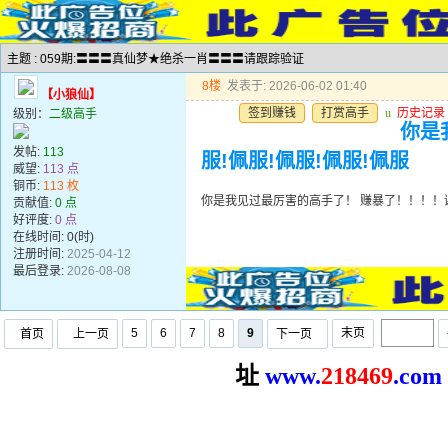
主题 : 059期:〓〓〓真仙梦★绝杀一肖〓〓〓请跟踪验证
8楼
发表于: 2026-06-02 01:40
【小狼仙】
签到赚钱
打赏高手
u
历史记录
级别：
二级高手
你是
发帖:
113
服!佩服!佩服!佩服!佩服
威望:
113 点
铜币:
113 枚
你是我见过最厉害的高手了！ 赚暴了！！！！谢谢
贡献值:
0 点
好评度:
0 点
在线时间: 0(时)
注册时间:
2025-04-12
最后登录:
2026-08-08
5
6
7
8
9
末页
首页
上一页
下一页
址
www.
2
18469
.com