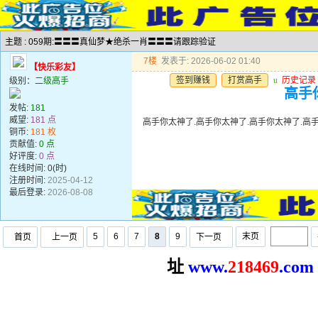
主题 : 059期:〓〓〓真仙梦★绝杀一肖〓〓〓请跟踪验证
7楼
发表于: 2026-06-02 01:40
【快乐彩友】
签到赚钱
打赏高手
u
历史记录
级别：
二级高手
高手
发帖:
181
威望:
181 点
高手你太神了.高手你太神了.高手你太神了.高
铜币:
181 枚
贡献值:
0 点
好评度:
0 点
在线时间: 0(时)
注册时间:
2025-04-12
最后登录:
2026-08-08
5
6
7
8
9
末页
首页
上一页
下一页
址
www.
2
18469
.com