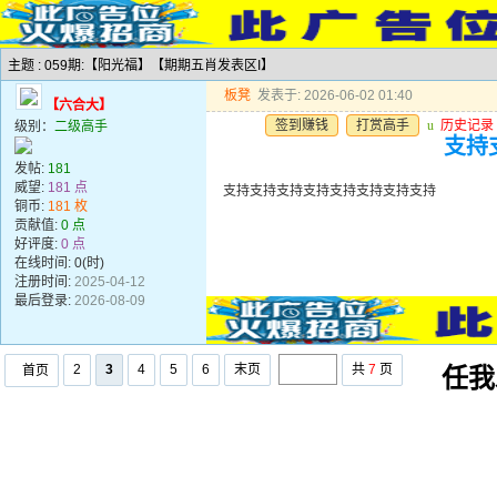
主题 : 059期:【阳光福】【期期五肖发表区I】
板凳
发表于: 2026-06-02 01:40
【六合大】
签到赚钱
打赏高手
u
历史记录
级别：
二级高手
支持
发帖:
181
威望:
181 点
支持支持支持支持支持支持支持支持
铜币:
181 枚
贡献值:
0 点
好评度:
0 点
在线时间: 0(时)
注册时间:
2025-04-12
最后登录:
2026-08-09
2
3
4
5
6
末页
共
7
页
首页
任我