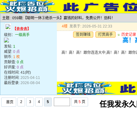
主题 : 059期:【聪明一休③绝杀一头】赢钱的好料，免费公开！劲料！
4楼
发表于: 2026-05-31 22:33
【去去去】
签到赚钱
打赏高手
u
历史记录
级别：
一级高手
高！
发帖:
1
威望:
0 点
高！高！高！跟你连连大中,高！高！高！跟你
铜币:
1 枚
贡献值:
0 点
好评度:
0 点
在线时间: 41(时)
注册时间:
2025-04-11
最后登录:
2026-08-04
2
3
4
5
共
5
页
首页
任我发永久