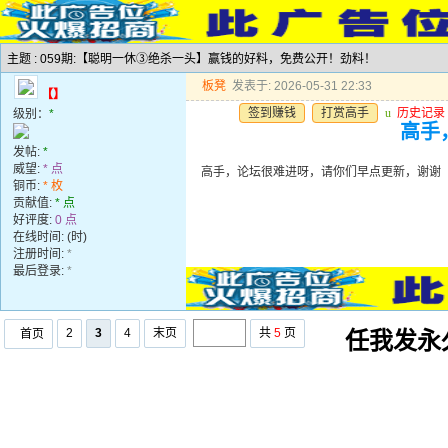
主题 : 059期:【聪明一休③绝杀一头】赢钱的好料，免费公开！劲料！
板凳
发表于: 2026-05-31 22:33
【】
签到赚钱
打赏高手
u
历史记录
级别：
*
高手
发帖:
*
威望:
* 点
高手，论坛很难进呀，请你们早点更新，谢谢
铜币:
* 枚
贡献值:
* 点
好评度:
0 点
在线时间: (时)
注册时间:
*
最后登录:
*
2
3
4
末页
共
5
页
首页
任我发永