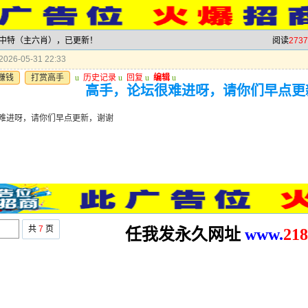
九肖中特（主六肖），已更新！
阅读
2737
026-05-31 22:33
赚钱
打赏高手
u
历史记录
u
回复
u
编辑
u
高手，论坛很难进呀，请你们早点更
难进呀，请你们早点更新，谢谢
共
7
页
任我发永久网址
www.
2
18