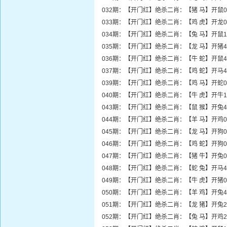
032期：【开门红】绝杀二肖：【猪 马】开鼠0
033期：【开门红】绝杀二肖：【鸡 虎】开龙0
034期：【开门红】绝杀二肖：【兔 马】开鼠1
035期：【开门红】绝杀二肖：【龙 马】开猪4
036期：【开门红】绝杀二肖：【牛 蛇】开鼠4
037期：【开门红】绝杀二肖：【鸡 蛇】开马4
039期：【开门红】绝杀二肖：【鸡 马】开蛇0
040期：【开门红】绝杀二肖：【牛 虎】开牛1
043期：【开门红】绝杀二肖：【鼠 猴】开兔4
044期：【开门红】绝杀二肖：【羊 马】开鸡0
045期：【开门红】绝杀二肖：【龙 马】开狗0
046期：【开门红】绝杀二肖：【鸡 蛇】开狗0
047期：【开门红】绝杀二肖：【猪 牛】开兔0
048期：【开门红】绝杀二肖：【蛇 兔】开马4
049期：【开门红】绝杀二肖：【牛 虎】开猪0
050期：【开门红】绝杀二肖：【羊 鸡】开兔4
051期：【开门红】绝杀二肖：【龙 猪】开兔2
052期：【开门红】绝杀二肖：【兔 马】开鸡2