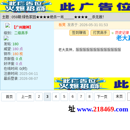
主题 : 059期:绿色家园★★★★绝杀一肖_____★★★★__杀无赦！
板凳
发表于: 2026-05-31 01:53
【广州赌神】
签到赚钱
打赏高手
u
历史记录
级别：
二级高手
老大
发帖:
180
威望:
180 点
老大真神，服服服服服服服服服服服服服
铜币:
180 枚
贡献值:
0 点
好评度:
0 点
在线时间: 0(时)
注册时间:
2025-04-11
最后登录:
2026-08-07
2
3
4
5
6
7
8
末页
首页
上一页
下一页
址
www.
2
18469
.com