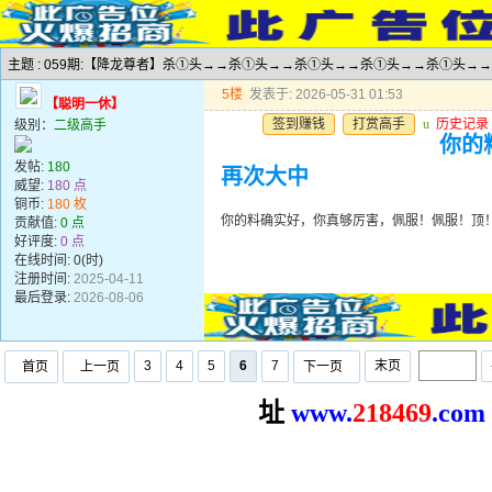
主题 : 059期:【降龙尊者】杀①头→→杀①头→→杀①头→→杀①头→→杀①头→
5楼
发表于: 2026-05-31 01:53
【聪明一休】
签到赚钱
打赏高手
u
历史记录
级别：
二级高手
你的
发帖:
180
再次大中
威望:
180 点
铜币:
180 枚
你的料确实好，你真够厉害，佩服！佩服！顶
贡献值:
0 点
好评度:
0 点
在线时间: 0(时)
注册时间:
2025-04-11
最后登录:
2026-08-06
3
4
5
6
7
末页
首页
上一页
下一页
址
www.
2
18469
.com