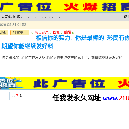
灭庄大哥必中7尾←←←←←←←←←←←←
阅
26-05-31 01:53
赚钱
打赏高手
u
历史记录
u
回复
u
编辑
u
相信你的实力,_你是最棒的_彩民有
．期望你能继续发好料
,_你是最棒的_彩民有你发大财.彩民太需要你这样的高手了．期望你能继续发好料
共
7
页
任我发永久网址
www.
2
18