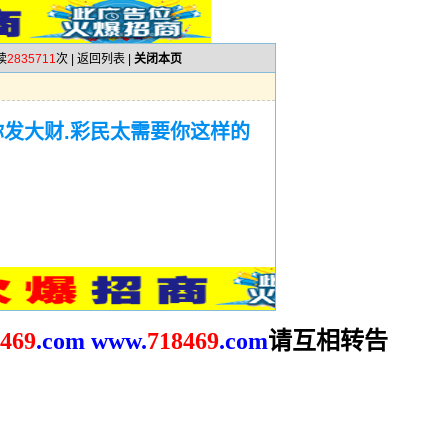
读
2835711
次 |
返回列表
|
关闭本页
你发大财.彩民太需要你这样的
请互相转告
469
.com
www.
718469
.com