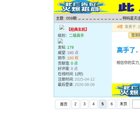
主题 : 059期:→→→→→→→→→→→→特码是
4楼
发表于: 20
【经典玄机】
签到
级别：
二级高手
发帖:
179
高手了
威望:
180 点
铜币:
180 枚
相信你的实力
贡献值:
0 点
好评度:
0 点
在线时间: 1(时)
注册时间:
2025-04-12
最后登录:
2026-08-08
2
3
4
5
6
末页
首页