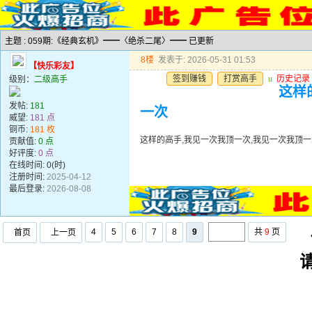
主题 : 059期:《经典玄机》━━〈绝杀二尾〉━━ 已更新
8楼
发表于: 2026-05-31 01:53
【快乐彩友】
签到赚钱
打赏高手
u
历史记录
级别：
二级高手
这样
发帖:
181
一次
威望:
181 点
铜币:
181 枚
这样的高手,我见一次我顶一次,我见一次我顶一
贡献值:
0 点
好评度:
0 点
在线时间: 0(时)
注册时间:
2025-04-12
最后登录:
2026-08-08
4
5
6
7
8
9
共
9
页
首页
上一页
任