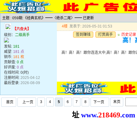
主题 : 059期:《经典玄机》━━〈绝杀二尾〉━━ 已更新
4楼
发表于: 2026-05-31 01:53
【六合大】
签到赚钱
打赏高手
u
历史记录
级别：
二级高手
高！
发帖:
181
威望:
181 点
高！高！高！跟你连连大中,高！高！高！跟你
铜币:
181 枚
贡献值:
0 点
好评度:
0 点
在线时间: 0(时)
注册时间:
2025-04-12
最后登录:
2026-08-09
3
4
5
6
7
8
末页
首页
上一页
下一页
址
www.
2
18469
.com