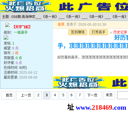
主题 : 058期:南海神尼___《杀一肖》___《杀一肖》___《杀一肖》___《杀一肖》
板凳
发表于: 2026-05-30 01:38
【天宇飞虹】
签到赚钱
打赏高手
u
历史记录
级别：
一级高手
好历
发帖:
1
手，顶顶顶顶顶顶顶顶顶顶
威望:
0 点
铜币:
1 枚
好历害的高手，顶顶顶顶顶顶顶顶顶顶顶顶顶
贡献值:
0 点
好评度:
0 点
在线时间: 9(时)
注册时间:
2025-04-12
最后登录:
2026-08-06
2
3
4
5
6
7
末页
首页
上一页
下一页
址
www.
2
18469
.com