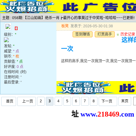
主题 : 058期:【江山如画】绝杀一肖┢最开心的事莫过于中奖啦~哈哈哈~~~已更新!
板凳
发表于: 2026-05-30 01:38
【】
签到赚钱
打赏高手
u
历史记录
级别：
*
这样
发帖:
*
一次
威望:
* 点
铜币:
* 枚
这样的高手,我见一次我顶一次,我见一次我顶一
贡献值:
* 点
好评度:
0 点
在线时间: (时)
注册时间:
*
最后登录:
*
2
3
4
5
6
7
8
末页
首页
上一页
下一页
址
www.
2
18469
.com