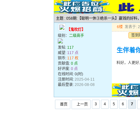
主题 : 058期:【聪明一休③绝杀一头】赢钱的好
6楼
发表于: 20
【鬼吹灯】
签到
级别：
二级高手
发帖:
117
生伴着
威望:
117 点
铜币:
117 枚
料好，人更好
贡献值:
0 点
好评度:
0 点
在线时间: 0(时)
注册时间:
2025-04-11
最后登录:
2026-08-08
3
4
5
6
7
首页
上一页