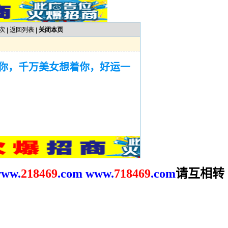
次 |
返回列表
|
关闭本页
你，千万美女想着你，好运一
请互相转
ww.
2
18469
.com
www.
718469
.com