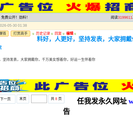
料，免费公开！劲料！
阅读
3199611
26-05-30 01:38
赚钱
打赏高手
u
历史记录
u
回复
u
编辑
u
料好，人更好，坚持发表，大家拥戴
你
，坚持发表，大家拥戴你，千万美女想着你，好运一生伴着你
末页
共
8
页
下一页
任我发永久网址
w
告