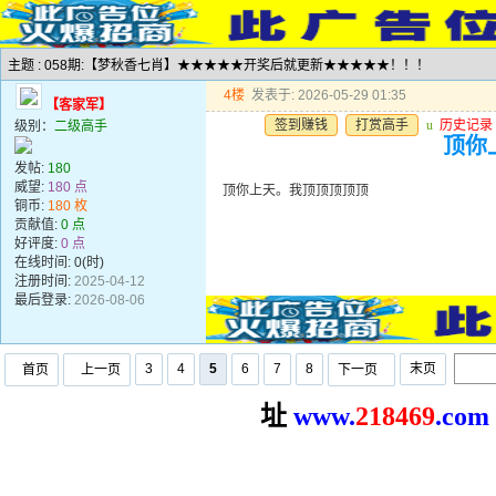
主题 : 058期:【梦秋香七肖】★★★★★开奖后就更新★★★★★！！！
4楼
发表于: 2026-05-29 01:35
【客家军】
签到赚钱
打赏高手
u
历史记录
级别：
二级高手
顶你
发帖:
180
威望:
180 点
顶你上天。我顶顶顶顶顶
铜币:
180 枚
贡献值:
0 点
好评度:
0 点
在线时间: 0(时)
注册时间:
2025-04-12
最后登录:
2026-08-06
3
4
5
6
7
8
末页
首页
上一页
下一页
址
www.
2
18469
.com