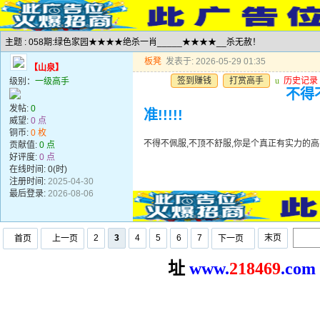
主题 : 058期:绿色家园★★★★绝杀一肖_____★★★★__杀无赦！
板凳
发表于: 2026-05-29 01:35
【山泉】
签到赚钱
打赏高手
u
历史记录
级别：
一级高手
不得
发帖:
0
准!!!!!
威望:
0 点
铜币:
0 枚
不得不佩服,不顶不舒服,你是个真正有实力的高手,
贡献值:
0 点
好评度:
0 点
在线时间: 0(时)
注册时间:
2025-04-30
最后登录:
2026-08-06
2
3
4
5
6
7
末页
首页
上一页
下一页
址
www.
2
18469
.com