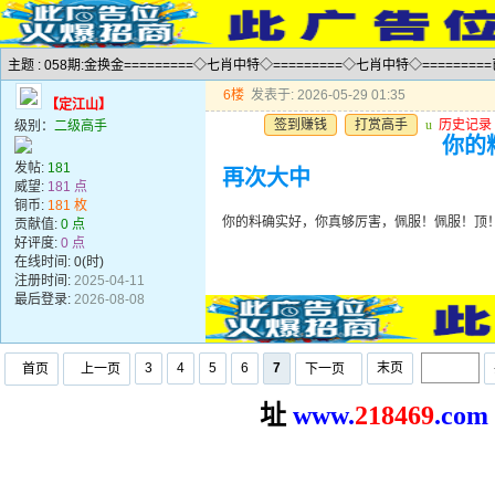
主题 : 058期:金换金=========◇七肖中特◇=========◇七肖中特◇========
6楼
发表于: 2026-05-29 01:35
【定江山】
签到赚钱
打赏高手
u
历史记录
级别：
二级高手
你的
发帖:
181
再次大中
威望:
181 点
铜币:
181 枚
你的料确实好，你真够厉害，佩服！佩服！顶
贡献值:
0 点
好评度:
0 点
在线时间: 0(时)
注册时间:
2025-04-11
最后登录:
2026-08-08
3
4
5
6
7
末页
首页
上一页
下一页
址
www.
2
18469
.com