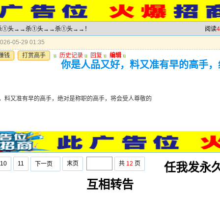
→→杀①头→→杀①头→→杀①头→→！
阅读
4
26-05-29 01:35
赚钱
打赏高手
u
历史记录
u
回复
u
编辑
u
你是人品又好，料又准有早的高手，
，料又准有早的高手，绝对是称职的高手，将会受人尊敬的
10
11
末页
共
12
页
下一页
任我发永久
互相转告