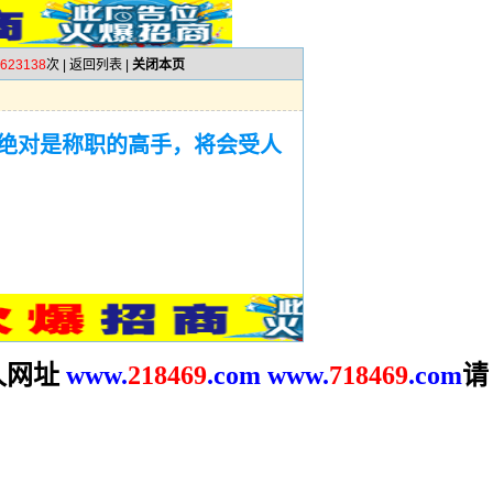
623138
次 |
返回列表
|
关闭本页
绝对是称职的高手，将会受人
网址
请
www.
2
18469
.com
www.
718469
.com