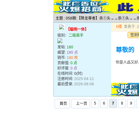
主题 : 058期:【降龙尊者】杀①头→→杀①头
6楼
发表于: 20
【聪明一休】
签到
级别：
二级高手
发帖:
180
尊敬的
威望:
180 点
铜币:
180 枚
你是人品又好
贡献值:
0 点
好评度:
0 点
在线时间: 0(时)
注册时间:
2025-04-11
最后登录:
2026-08-08
5
6
7
8
9
首页
上一页