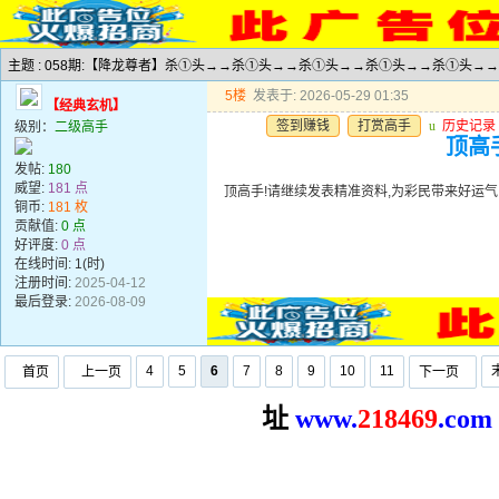
主题 : 058期:【降龙尊者】杀①头→→杀①头→→杀①头→→杀①头→→杀①头→
5楼
发表于: 2026-05-29 01:35
【经典玄机】
签到赚钱
打赏高手
u
历史记录
级别：
二级高手
顶高手
发帖:
180
威望:
181 点
顶高手!请继续发表精准资料,为彩民带来好运气!谢谢!!
铜币:
181 枚
贡献值:
0 点
好评度:
0 点
在线时间: 1(时)
注册时间:
2025-04-12
最后登录:
2026-08-09
4
5
6
7
8
9
10
11
首页
上一页
下一页
址
www.
2
18469
.com