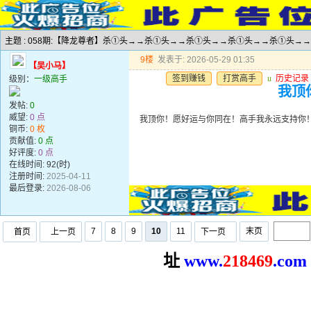
主题 : 058期:【降龙尊者】杀①头→→杀①头→→杀①头→→杀①头→→杀①头→
9楼
发表于: 2026-05-29 01:35
【吴小马】
签到赚钱
打赏高手
u
历史记录
级别：
一级高手
我顶
发帖:
0
威望:
0 点
我顶你！愿好运与你同在！高手我永远支持你
铜币:
0 枚
贡献值:
0 点
好评度:
0 点
在线时间: 92(时)
注册时间:
2025-04-11
最后登录:
2026-08-06
7
8
9
10
11
末页
首页
上一页
下一页
址
www.
2
18469
.com