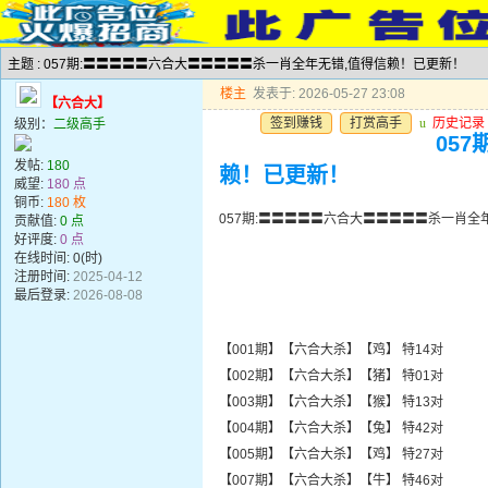
主题 : 057期:〓〓〓〓〓六合大〓〓〓〓〓杀一肖全年无错,值得信赖！已更新！
楼主
发表于: 2026-05-27 23:08
【六合大】
签到赚钱
打赏高手
u
历史记录
级别：
二级高手
05
发帖:
180
赖！已更新！
威望:
180 点
铜币:
180 枚
057期:〓〓〓〓〓六合大〓〓〓〓〓杀一肖全
贡献值:
0 点
好评度:
0 点
在线时间: 0(时)
注册时间:
2025-04-12
最后登录:
2026-08-08
【001期】【六合大杀】【鸡】 特14对
【002期】【六合大杀】【猪】 特01对
【003期】【六合大杀】【猴】 特13对
【004期】【六合大杀】【兔】 特42对
【005期】【六合大杀】【鸡】 特27对
【007期】【六合大杀】【牛】 特46对