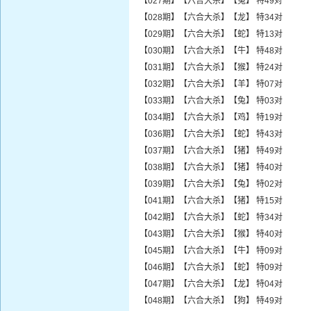
【027期】【六合大杀】【兔】 特49对
【028期】【六合大杀】【龙】 特34对
【029期】【六合大杀】【蛇】 特13对
【030期】【六合大杀】【牛】 特48对
【031期】【六合大杀】【猴】 特24对
【032期】【六合大杀】【羊】 特07对
【033期】【六合大杀】【兔】 特03对
【034期】【六合大杀】【鸡】 特19对
【036期】【六合大杀】【蛇】 特43对
【037期】【六合大杀】【猪】 特49对
【038期】【六合大杀】【猪】 特40对
【039期】【六合大杀】【兔】 特02对
【041期】【六合大杀】【猪】 特15对
【042期】【六合大杀】【蛇】 特34对
【043期】【六合大杀】【猴】 特40对
【045期】【六合大杀】【牛】 特09对
【046期】【六合大杀】【蛇】 特09对
【047期】【六合大杀】【龙】 特04对
【048期】【六合大杀】【狗】 特49对