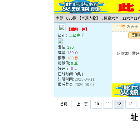
主题 : 086期:【肖遥人物】→稳赢六肖←zz六肖z
11楼
发表于: 2
【聪明一休】
签到
级别：
二级高手
发帖:
180
威望:
180 点
我顶你！愿好
铜币:
180 枚
贡献值:
0 点
好评度:
0 点
在线时间: 0(时)
注册时间:
2025-04-11
最后登录:
2026-08-07
10
11
12
13
首页
上一页
址