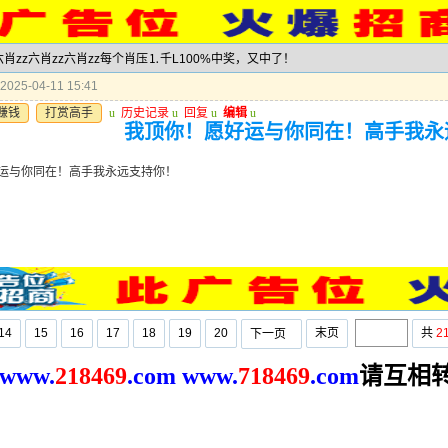
z六肖zz六肖zz六肖zz每个肖压⒈千L100%中奖，又中了！
025-04-11 15:41
赚钱
打赏高手
u
历史记录
u
回复
u
编辑
u
我顶你！愿好运与你同在！高手我永
运与你同在！高手我永远支持你！
14
15
16
17
18
19
20
末页
共
2
下一页
请互相
www.
2
18469
.com
www.
718469
.com