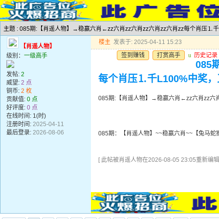
主题 : 085期:【肖遥人物】→稳赢六肖←zz六肖zz六肖zz六肖zz六肖zz每个肖压⒈
楼主
发表于: 2025-04-11 15:23
【肖遥人物】
签到赚钱
打赏高手
u
历史记录
级别：
一级高手
085
发帖:
2
每个肖压⒈千L100%中奖
威望:
2 点
铜币:
2 枚
085期:【肖遥人物】→稳赢六肖←zz六肖zz六
贡献值:
0 点
好评度:
0 点
在线时间: 1(时)
注册时间:
2025-04-11
最后登录:
2026-08-06
085期：【肖遥人物】~~稳赢六肖~~【兔马
[ 此帖被肖遥人物在2026-08-05 23:05重新编辑 