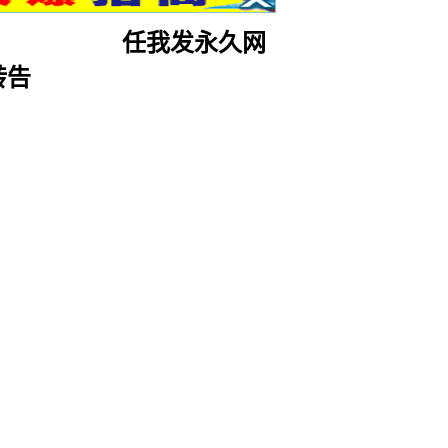
任我发永久网
转告