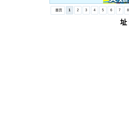
1
2
3
4
5
6
7
8
首页
址