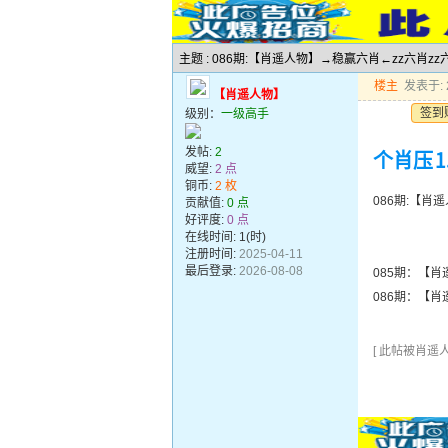
主题 : 086期:【肖遥人物】→稳赢六肖←zz六肖z
楼主
发表于: 2
【肖遥人物】
签到
级别：
一级高手
发帖:
2
个肖压⒈
威望:
2 点
铜币:
2 枚
086期:【肖
贡献值:
0 点
好评度:
0 点
在线时间: 1(时)
注册时间:
2025-04-11
最后登录:
2026-08-08
085期：【肖
086期：【
[ 此帖被肖遥人物