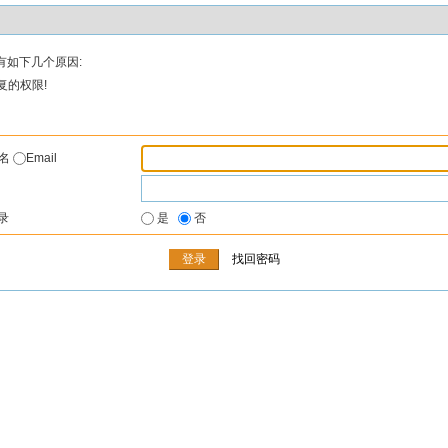
有如下几个原因:
复的权限!
户名
Email
录
是
否
找回密码