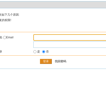
有如下几个原因:
复的权限!
户名
Email
录
是
否
找回密码