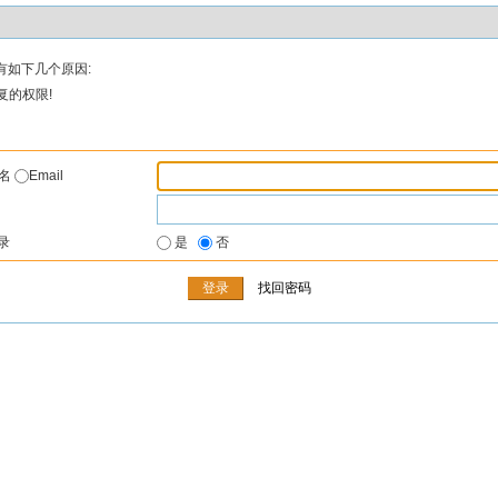
有如下几个原因:
复的权限!
户名
Email
录
是
否
找回密码