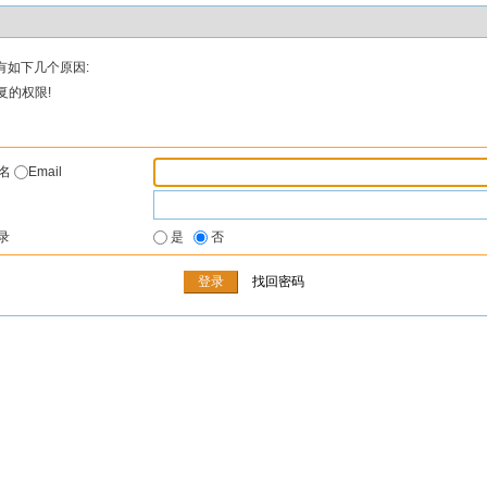
有如下几个原因:
复的权限!
户名
Email
录
是
否
找回密码