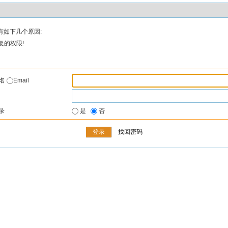
有如下几个原因:
复的权限!
户名
Email
录
是
否
找回密码