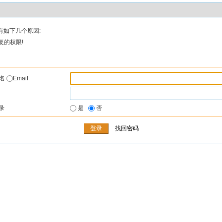
有如下几个原因:
复的权限!
户名
Email
录
是
否
找回密码