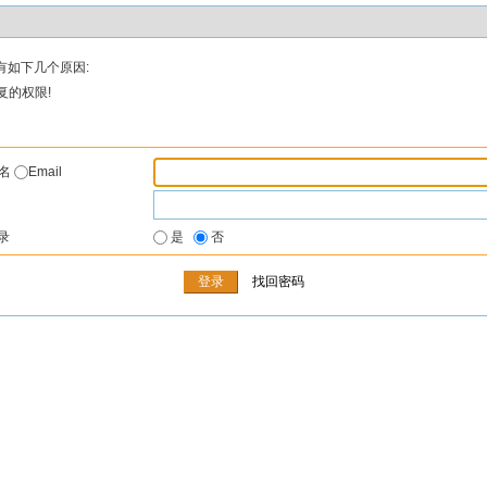
有如下几个原因:
复的权限!
户名
Email
录
是
否
找回密码